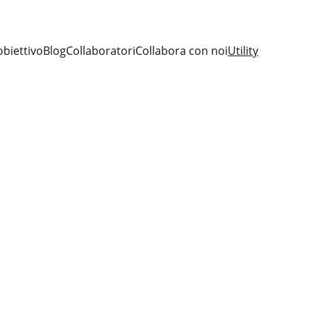
obiettivo
Blog
Collaboratori
Collabora con noi
Utility
i