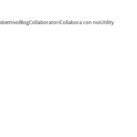
obiettivo
Blog
Collaboratori
Collabora con noi
Utility