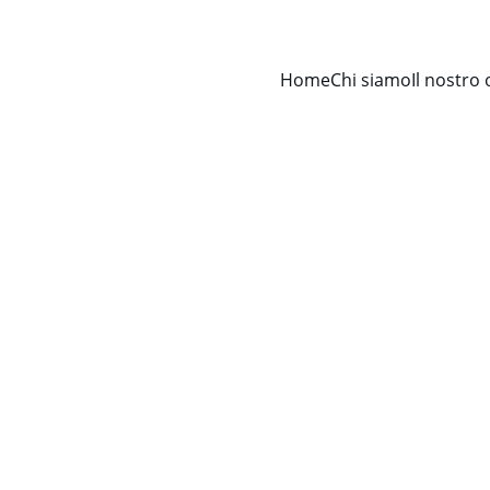
Home
Chi siamo
Il nostro 
Avv. Francesco Cervellino
2/25/2026