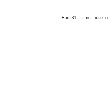
Home
Chi siamo
Il nostro 
Avv. Francesco Cervellino
4/8/2026