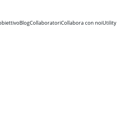
obiettivo
Blog
Collaboratori
Collabora con noi
Utility