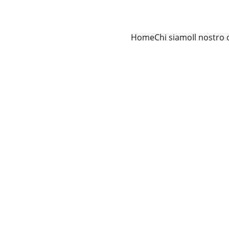
Home
Chi siamo
Il nostro 
Avv. Francesco Cervellino
7/9/2026