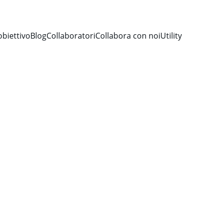
obiettivo
Blog
Collaboratori
Collabora con noi
Utility