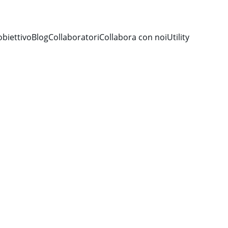
obiettivo
Blog
Collaboratori
Collabora con noi
Utility