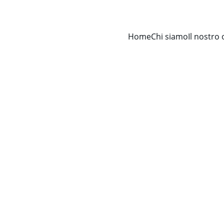
Home
Chi siamo
Il nostro 
Avv. Francesco Cervellino
8/22/2025