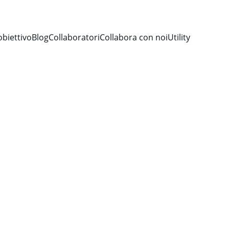
obiettivo
Blog
Collaboratori
Collabora con noi
Utility