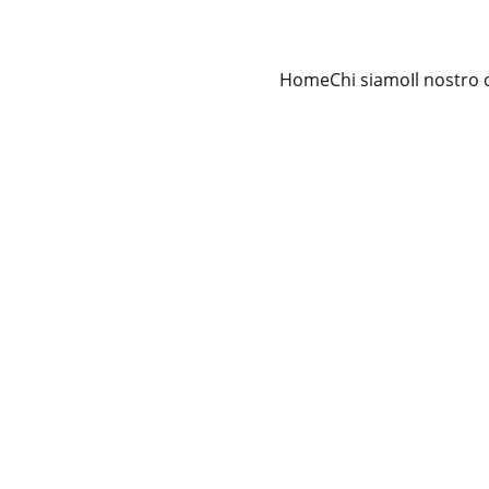
Home
Chi siamo
Il nostro 
Avv. Francesco Cervellino
12/4/2025