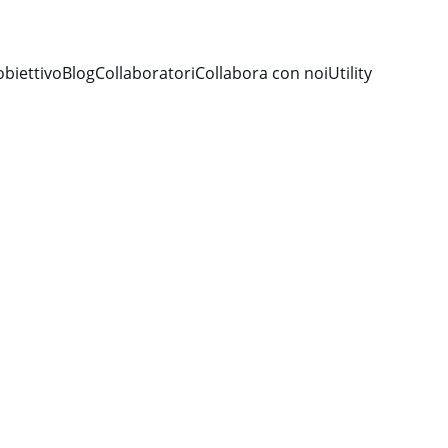
obiettivo
Blog
Collaboratori
Collabora con noi
Utility