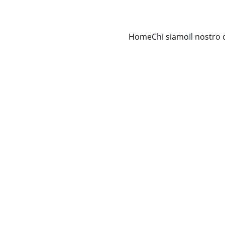
Home
Chi siamo
Il nostro 
Avv. Francesco Cervellino
12/9/2025